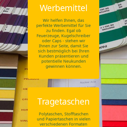
Werbemittel
Wir helfen Ihnen, das
perfekte Werbemittel für Sie
zu finden. Egal ob
Feuerzeuge, Kugelschreiber
oder Caps - stehen wir
Ihnen zur Seite, damit Sie
sich bestmöglich bei Ihren
Kunden präsentieren und
potentielle Neukunden
gewinnen können.
Tragetaschen
Polytaschen, Stofftaschen
und Papiertaschen in vielen
verschiedenen Formaten